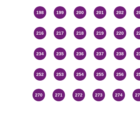
198
199
200
201
202
2
216
217
218
219
220
2
234
235
236
237
238
2
252
253
254
255
256
2
270
271
272
273
274
27