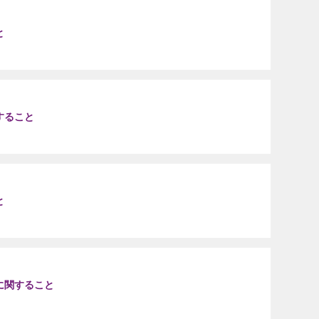
と
すること
と
に関すること