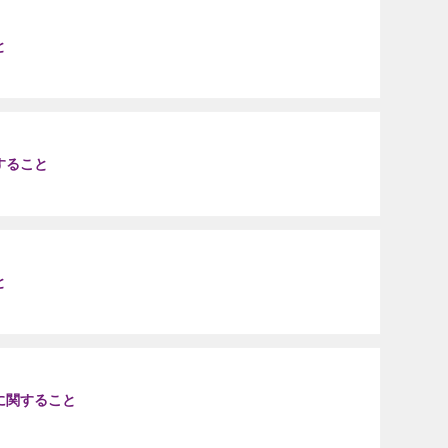
と
すること
と
に関すること