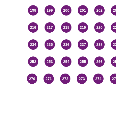
198
199
200
201
202
2
216
217
218
219
220
2
234
235
236
237
238
2
252
253
254
255
256
2
270
271
272
273
274
27