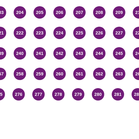
03
204
205
206
207
208
209
2
21
222
223
224
225
226
227
2
39
240
241
242
243
244
245
2
57
258
259
260
261
262
263
2
5
276
277
278
279
280
281
28