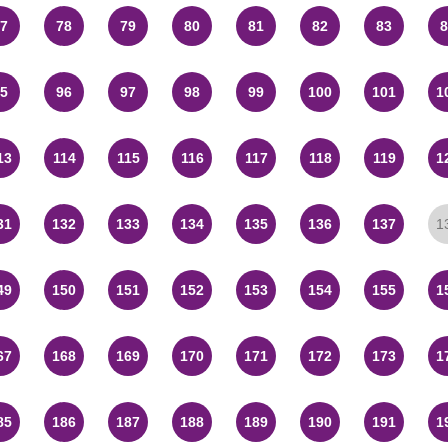
7
78
79
80
81
82
83
8
5
96
97
98
99
100
101
1
13
114
115
116
117
118
119
1
31
132
133
134
135
136
137
1
49
150
151
152
153
154
155
1
67
168
169
170
171
172
173
1
85
186
187
188
189
190
191
1