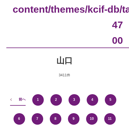
content/themes/kcif-db/
47
00
山口
3411件
前へ
1
2
3
4
5
6
7
8
9
10
11