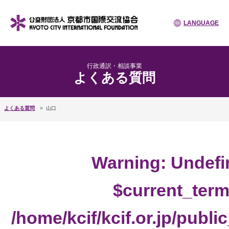
LANGUAGE
行政通訳・相談事業
よくある質問
よくある質問
山口
Warning
: Undefi
$current_term
/home/kcif/kcif.or.jp/publ