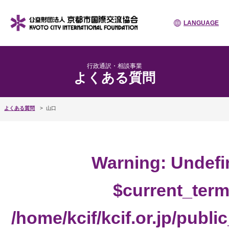
LANGUAGE
行政通訳・相談事業
よくある質問
よくある質問
山口
Warning
: Undefi
$current_term
/home/kcif/kcif.or.jp/publ