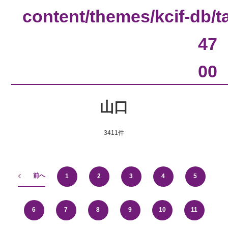
content/themes/kcif-db/
47
00
山口
3411件
前へ
1
2
3
4
5
6
7
8
9
10
11