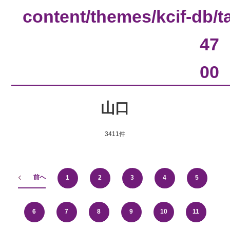
content/themes/kcif-db/
47
00
山口
3411件
前へ
1
2
3
4
5
6
7
8
9
10
11