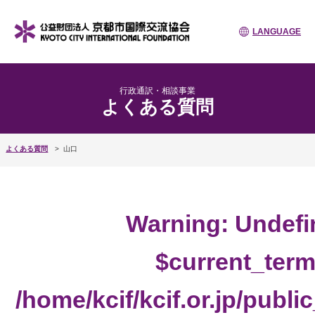
LANGUAGE
行政通訳・相談事業
よくある質問
よくある質問
山口
Warning
: Undefi
$current_term
/home/kcif/kcif.or.jp/publ