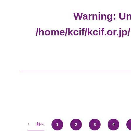
Warning
: U
/home/kcif/kcif.or.j
前へ
1
2
3
4