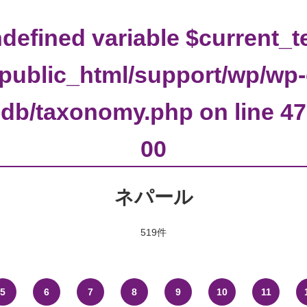
ndefined variable $current_t
p/public_html/support/wp/wp
db/taxonomy.php
on line
47
00
ネパール
519件
5
6
7
8
9
10
11