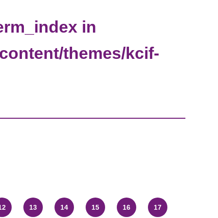
erm_index in
-content/themes/kcif-
12
13
14
15
16
17