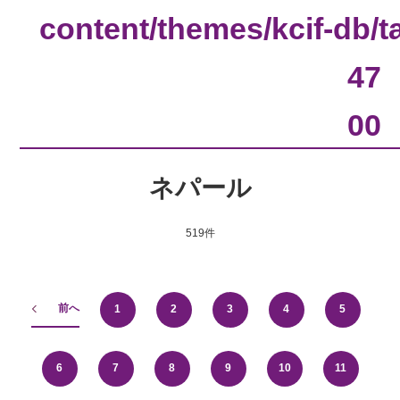
content/themes/kcif-db/
47
00
ネパール
519件
前へ
1
2
3
4
5
6
7
8
9
10
11