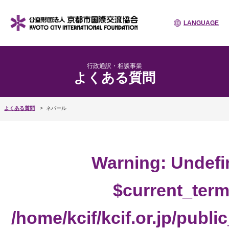
LANGUAGE
行政通訳・相談事業
よくある質問
よくある質問
ネパール
Warning
: Undefi
$current_term
/home/kcif/kcif.or.jp/publ