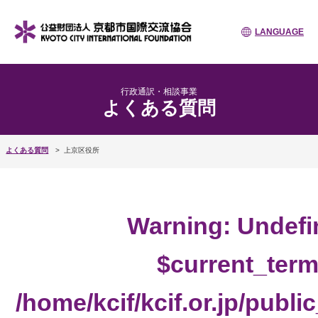
LANGUAGE
行政通訳・相談事業
よくある質問
よくある質問
上京区役所
Warning
: Undefi
$current_term
/home/kcif/kcif.or.jp/publ