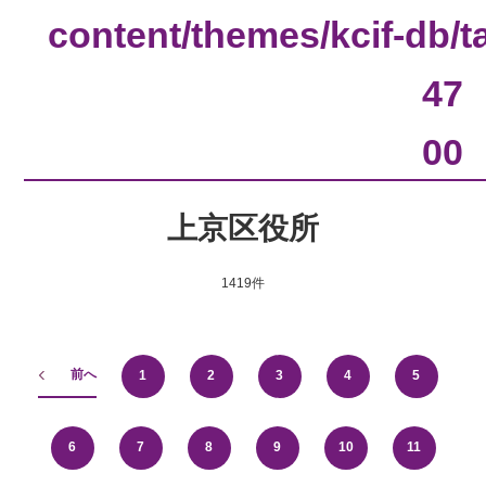
content/themes/kcif-db/
47
00
上京区役所
1419件
前へ
1
2
3
4
5
6
7
8
9
10
11