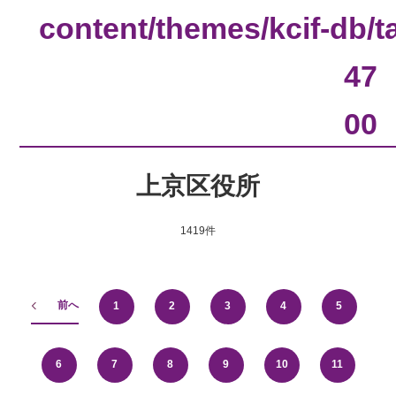
content/themes/kcif-db/
47
00
上京区役所
1419件
前へ
1
2
3
4
5
6
7
8
9
10
11