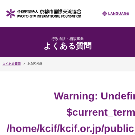
LANGUAGE
行政通訳・相談事業
よくある質問
よくある質問
上京区役所
Warning
: Undefi
$current_term
/home/kcif/kcif.or.jp/publ