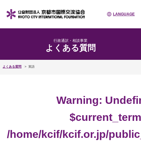
LANGUAGE
行政通訳・相談事業
よくある質問
よくある質問
英語
Warning
: Undefi
$current_term
/home/kcif/kcif.or.jp/publ