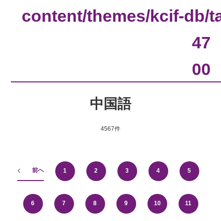
content/themes/kcif-db/
47
00
中国語
4567件
前へ
1
2
3
4
5
6
7
8
9
10
11