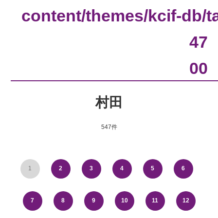
content/themes/kcif-db/
47
00
村田
547件
1
2
3
4
5
6
7
8
9
10
11
12