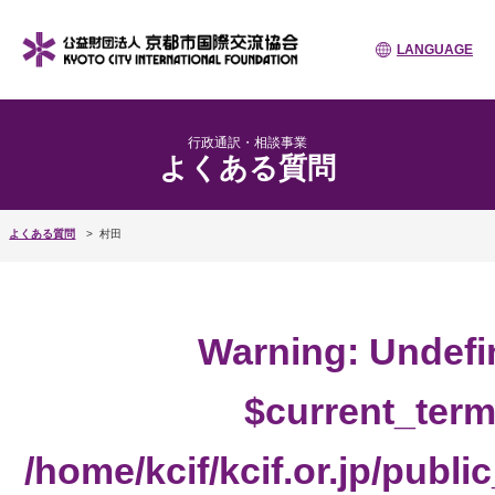
LANGUAGE
行政通訳・相談事業
よくある質問
よくある質問
村田
Warning
: Undefi
$current_term
/home/kcif/kcif.or.jp/publ