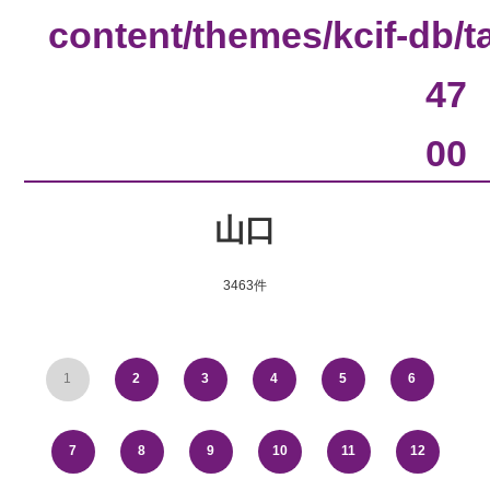
content/themes/kcif-db/
47
00
山口
3463件
1
2
3
4
5
6
7
8
9
10
11
12