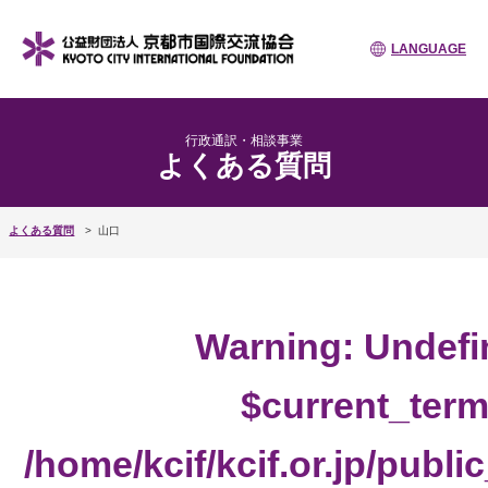
LANGUAGE
行政通訳・相談事業
よくある質問
よくある質問
山口
Warning
: Undefi
$current_term
/home/kcif/kcif.or.jp/publ