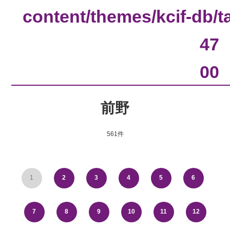
content/themes/kcif-db/
47
00
前野
561件
1
2
3
4
5
6
7
8
9
10
11
12