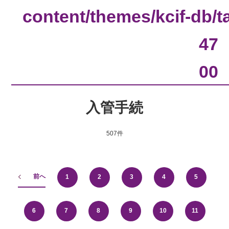
content/themes/kcif-db/
47
00
入管手続
507件
前へ
1
2
3
4
5
6
7
8
9
10
11