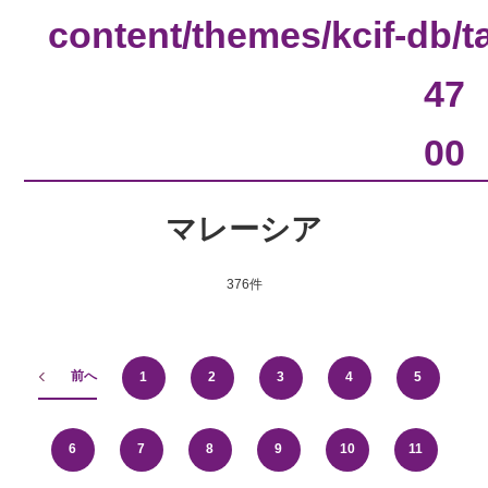
content/themes/kcif-db/
47
00
マレーシア
376件
前へ
1
2
3
4
5
6
7
8
9
10
11