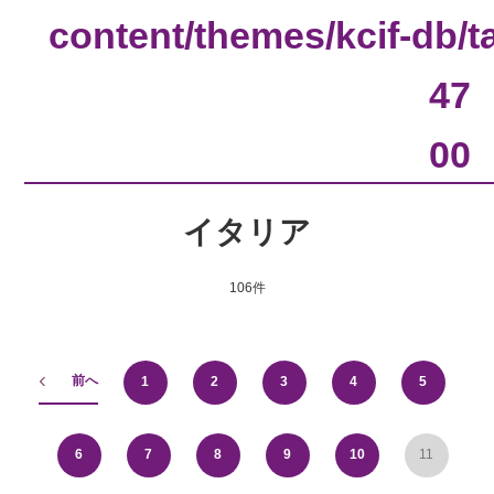
content/themes/kcif-db/
47
00
イタリア
106件
前へ
1
2
3
4
5
6
7
8
9
10
11