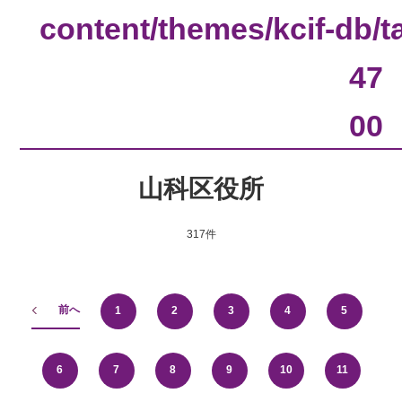
content/themes/kcif-db/
47
00
山科区役所
317件
前へ
1
2
3
4
5
6
7
8
9
10
11