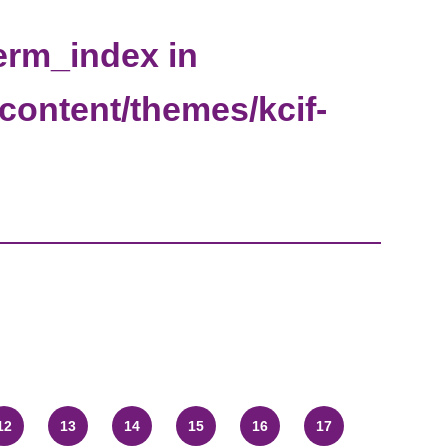
erm_index in
-content/themes/kcif-
12
13
14
15
16
17