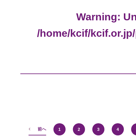
Warning
: U
/home/kcif/kcif.or.j
前へ
1
2
3
4